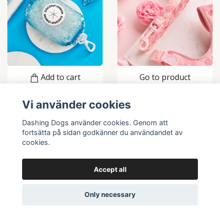
Add to cart
Go to product
Cocopup London
Cocopup London
Vi använder cookies
Bajspåsehållare
Peony Pup Dog
Dashing Dogs använder cookies. Genom att
Seaside Shimmer
Leash
fortsätta på sidan godkänner du användandet av
cookies.
269 kr
Sold out
Accept all
Only necessary