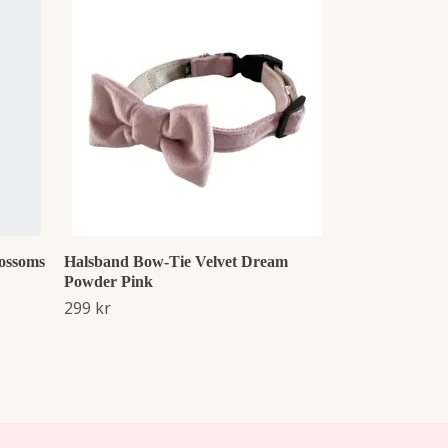
Cocopup Lond
Tie - Daydrea
169 kr
ossoms
Halsband Bow-Tie Velvet Dream
Powder Pink
299 kr