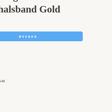
alsband Gold
BEVAKA
548