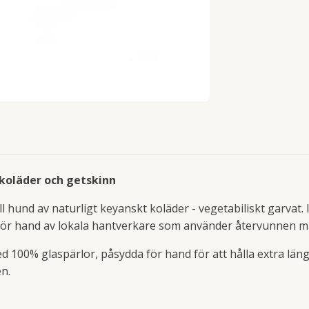
koläder och getskinn
ll hund av naturligt keyanskt koläder - vegetabiliskt garvat.
 för hand av lokala hantverkare som använder återvunnen m
100% glaspärlor, påsydda för hand för att hålla extra län
n.