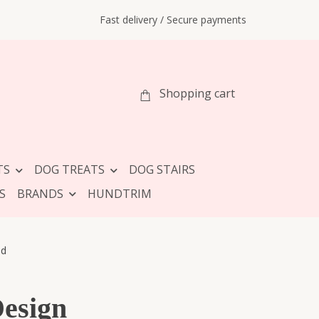
Fast delivery / Secure payments
Shopping cart
TS
DOG TREATS
DOG STAIRS
S
BRANDS
HUNDTRIM
ld
Design